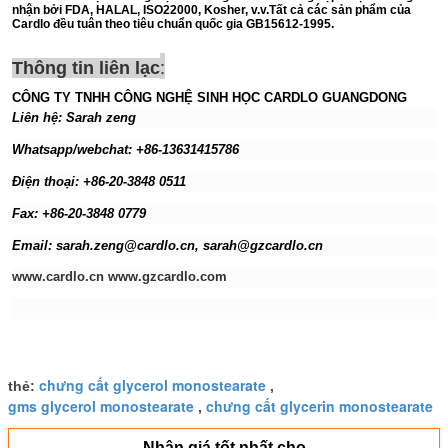
nhận bởi FDA, HALAL, ISO22000, Kosher, v.v.Tất cả các sản phẩm của
Cardlo đều tuân theo tiêu chuẩn quốc gia GB15612-1995.
:
Thông tin liên lạc
CÔNG TY TNHH CÔNG NGHỆ SINH HỌC CARDLO GUANGDONG
Liên hệ: Sarah zeng
Whatsapp/webchat: +86-13631415786
Điện thoại: +86-20-3848 0511
Fax: +86-20-3848 0779
Email: sarah.zeng@cardlo.cn, sarah@gzcardlo.cn
www.cardlo.cn www.gzcardlo.com
chưng cất glycerol monostearate
thẻ:
,
gms glycerol monostearate
chưng cất glycerin monostearate
,
Nhận giá tốt nhất cho