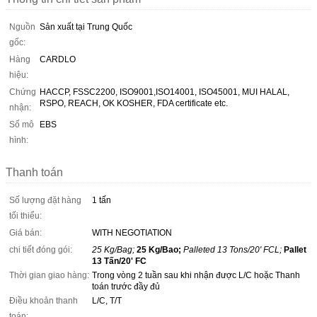
Nguồn
Sản xuất tại Trung Quốc
gốc:
Hàng
CARDLO
hiệu:
Chứng
HACCP, FSSC2200, ISO9001,ISO14001, ISO45001, MUI HALAL,
RSPO, REACH, OK KOSHER, FDA certificate etc.
nhận:
Số mô
EBS
hình:
Thanh toán
Số lượng đặt hàng
1 tấn
tối thiểu:
Giá bán:
WITH NEGOTIATION
chi tiết đóng gói:
25 Kg/Bag;
25 Kg/Bao;
Palleted 13 Tons/20' FCL;
Pallet
13 Tấn/20' FC
Thời gian giao hàng:
Trong vòng 2 tuần sau khi nhận được L/C hoặc Thanh
toán trước đầy đủ
Điều khoản thanh
L/C, T/T
toán: