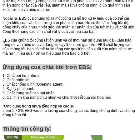
lý tưởng để sử dụng trong sản xuất các sản phẩm cao su và nhựa đúc.Nó cải
thiện dòng chảy của vật liệu, giảm ma sát và chống dính, giúp quá trình sản
xuất trơn tru và hiệu quả hơn.
Ngoài ra, EBS của chúng tôi là một công cụ hỗ trợ xử lý hiệu quả có thể cải
thiện hiệu suất và chất lượng sản phẩm của bạn.Nó có thể làm tăng tốc độ
dòng chảy của nhựa nhiệt dẻo, cải thiện sự phân tán của bột màu và chất độn,
đồng thời nâng cao tính chất vật lý của vật liệu của bạn.
EBS của chúng tôi cũng rất ổn định và có thời hạn sử dụng lâu dài, đảm bảo
rằng nó vẫn hiệu quả và đáng tin cậy theo thời gian.Với EBS chất lượng cao
của chúng tôi, bạn có thể tự tin rằng các quy trình sản xuất của mình sẽ mượt
mà hơn, hiệu quả hơn và hiệu quả hơn bao giờ hết.
Ứng dụng của chất bôi trơn EBS:
1. Chất bôi trơn nhựa
2. Chất phân tán
3. Chất chống dính (Opening agent)
4. Đại lý phát hành
5. Chất trong suốt tạo hạt nhân
6. Cải thiện khả năng chịu nhiệt và chịu thời tiết của sợi hóa học
*Ứng dụng trong nhựa tổng hợp và cao su:
thêm 1 ~ 2% EBS vào nhũ tương của chúng, có tác dụng chống dính và chống
đóng bánh tốt.
:
Thông tin công ty