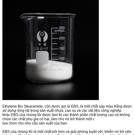
Ethylene Bis Stearamide, còn được gọi là EBS, là một chất sáp màu trắng được
sử dụng rộng rãi trong sản xuất nhựa, cao su và các vật liệu công nghiệp
khác.EBS của chúng tôi được làm từ các thành phần chất lượng cao và không
chứa các chất phụ gia có hại, làm cho nó trở thành một c
lựa chọn cho nhu cầu sản xuất của bạn.
EBS của chúng tôi là một chất bôi trơn và giải phóng tuyệt vời, khiến nó trở nên